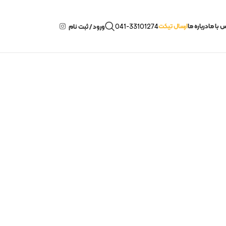
 با ما
درباره ما
ارسال تیکت
041-33101274
ورود / ثبت نام