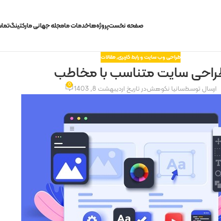
صفحه نخست
پروژه‌ها
خدمات ما
مجله جهانی مارکتینگ
تماس
طراحی وب سایت و رابط کاربری
,
مقالات
راحی سایت متناسب با مخاطب
0
ارسال توسط
سانیا نکوهش
در تاریخ اردیبهشت 8, 1403