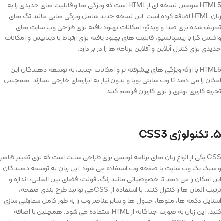
HTML5 سومین نسخه ای از HTML است که ویژگی ها و قابلیت های جدیدی را به
زبان HTML اضافه کرده است. این نسخه جدید شامل ویژگی هایی مانند تگ های
تعریف شده برای صدا و ویدئو، امکانات بهبود یافته برای طراحی وب سایت های
واکنش گرا با ریسپانسیو، قابلیت های بهبود یافته برای ارتباط با دیتابیس و امکانات
جدیدی برای کنترل آنلاین و آفلاین برنامه ها را در بر دارد.
HTML5 با ارائه ویژگی های پیشرفته تر و امکانات جدید، به توسعه دهندگان این
امکان را می دهد تا وب سایتی پویا و بدون نیاز به ابزارهای خارجی بسازند. همچنین
تجربه کاربری بهتری را برای کاربران فراهم کنند.
۵. تکنولوژی CSS3
CSS یکی از انواع زبان های برنامه نویسی برای طراحی سایت است که برای تغییر ظاهر
و سبک یک وب سایت یا صفحه وب استفاده می شود. این زبان به توسعه دهندگان
این امکان را می دهد تا خصوصیاتی مانند رنگ، فونت، فضای بین المللی، اندازه و
ترتیب المان ها را کنترل کنند. با استفاده از CSSمی‌ توانید طرح بندی صفحه،
استایل دکمه‌ ها، منوها، جدول ها و سایر عناصر وب را به طور کامل سفارشی سازی
کنید. این زبان به صورت جداگانه از HTML استفاده می شود. همچنین با اضافه