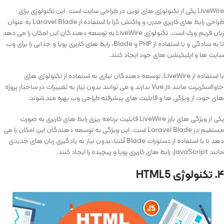
LiveWire یکی از تکنولوژی های نوین در طراحی سایت است. این تکنولوژی برای
طراحی رابط های کاربری مدرن و واکنش گرا با استفاده از Laravel Blade به عنوان
زبان فریم ورک است. تکنولوژی LiveWire به توسعه دهندگان این امکان را می دهد
تا به سادگی و با استفاده از PHP و Blade، رابط های کاربری پویا و جذابی را برای وب
سایت ها و اپلیکیشن های خود ایجاد کنند.
با استفاده از LiveWire، توسعه دهندگان نیازی به استفاده از تکنولوژی های
جاوااسکریپت مانند Vue.js ندارند و می توانند بدون نیاز به تغییرات در ساختار پروژه
های خود، از ویژگی ها و قابلیت های پیشرفته طراحی وب بهره مند شوند.
یکی از ویژگی های بارز LiveWire قابلیت برنامه ریزی رابط های کاربری به صورت
مستقیم در Laravel Blade است. این ویژگی به توسعه دهندگان این امکان را می
دهد تا با استفاده از دستورات Blade آشنا، بدون نیاز به یادگیری زبان های جدیدی
مانند JavaScript، رابط های کاربری پویا و پیچیده را ایجاد کنند.
۴. تکنولوژی HTML5