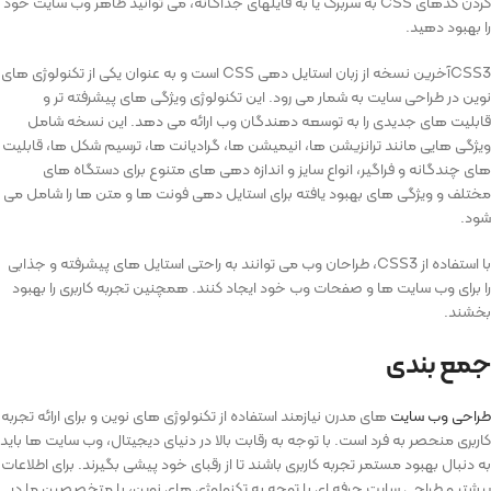
کردن کدهای CSS به سربرگ یا به فایلهای جداگانه، می توانید ظاهر وب سایت خود
را بهبود دهید.
CSS3آخرین نسخه از زبان استایل دهی CSS است و به عنوان یکی از تکنولوژی های
نوین در طراحی سایت به شمار می رود. این تکنولوژی ویژگی های پیشرفته تر و
قابلیت های جدیدی را به توسعه دهندگان وب ارائه می دهد. این نسخه شامل
ویژگی هایی مانند ترانزیشن ها، انیمیشن ها، گرادیانت ها، ترسیم شکل ها، قابلیت
های چندگانه و فراگیر، انواع سایز و اندازه دهی های متنوع برای دستگاه های
مختلف و ویژگی های بهبود یافته برای استایل دهی فونت ها و متن ها را شامل می
شود.
با استفاده از CSS3، طراحان وب می توانند به راحتی استایل های پیشرفته و جذابی
را برای وب سایت ها و صفحات وب خود ایجاد کنند. همچنین تجربه کاربری را بهبود
بخشند.
جمع بندی
طراحی وب سایت
های مدرن نیازمند استفاده از تکنولوژی های نوین و برای ارائه تجربه
کاربری منحصر به فرد است. با توجه به رقابت بالا در دنیای دیجیتال، وب سایت ها باید
به دنبال بهبود مستمر تجربه کاربری باشند تا از رقبای خود پیشی بگیرند. برای اطلاعات
بیشتر و طراحی سایت حرفه ای با توجه به تکنولوژی های نوین، با متخصصین ما در