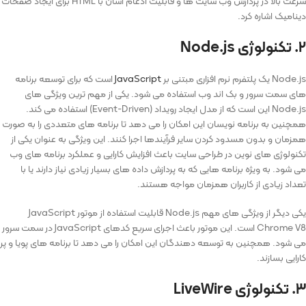
سرعت بالا در پردازش وب ‌سایت‌ ها و قابلیت ادغام آسان با HTML برای ایجاد صفحات
دینامیک اشاره کرد.
۲. تکنولوژی Node.js
Node.js یک پلتفرم نرم‌ افزاری مبتنی بر
JavaScript
است که برای توسعه برنامه
های سمت سرور و بک اند وب استفاده می ‌شود. یکی از مهم ترین ویژگی های
Node.js این است که از مدل ایجاد رویداد (Event-Driven) استفاده می کند.
همچنین به برنامه نویسان این امکان را می دهد تا برنامه های متعددی را به صورت
همزمان و بدون مسدود کردن سایر فرآیندها اجرا کنند. این ویژگی به عنوان یکی از
تکنولوژی های نوین در طراحی سایت باعث افزایش کارایی و عملکرد برنامه های وب
می شود. به ویژه برنامه هایی که به پردازش داده ‌های بسیار زیادی نیاز دارند یا با
تعداد زیادی از کاربران همزمان مواجه هستند.
یکی دیگر از ویژگی های مهم Node.js قابلیت استفاده از موتور JavaScript
Chrome V8 است. این موتور باعث اجرای سریع کدهای JavaScript در سمت سرور
می شود. همچنین به توسعه دهندگان این امکان را می دهد تا برنامه های پویا و پر
کارایی بسازند.
۳. تکنولوژی LiveWire