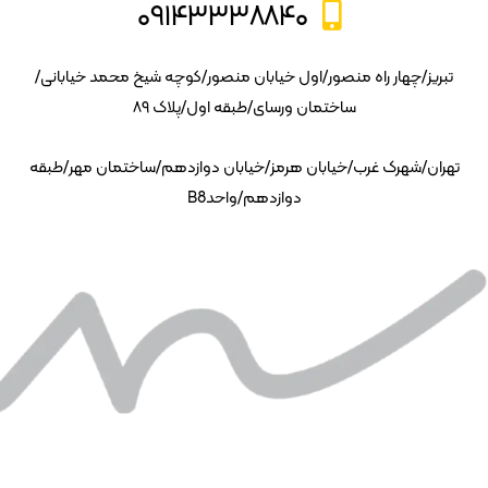
۰۹۱۴۳۳۳۸۸۴۰
تبریز/چهار راه منصور/اول خیابان منصور/کوچه شیخ محمد خیابانی/
ساختمان ورسای/طبقه اول/پلاک ۸۹
تهران/شهرک غرب/خیابان هرمز/خیابان دوازدهم/ساختمان مهر/طبقه
دوازدهم/واحدB8