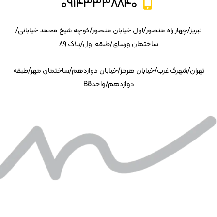
۰۹۱۴۳۳۳۸۸۴۰
تبریز/چهار راه منصور/اول خیابان منصور/کوچه شیخ محمد خیابانی/
ساختمان ورسای/طبقه اول/پلاک ۸۹
تهران/شهرک غرب/خیابان هرمز/خیابان دوازدهم/ساختمان مهر/طبقه
دوازدهم/واحدB8