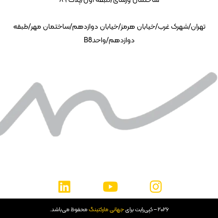
تهران/شهرک غرب/خیابان هرمز/خیابان دوازدهم/ساختمان مهر/طبقه
دوازدهم/واحدB8
۲۰۲۶ – کپی‌رایت برای
جهانی مارکتینگ
محفوظ می‌باشد.