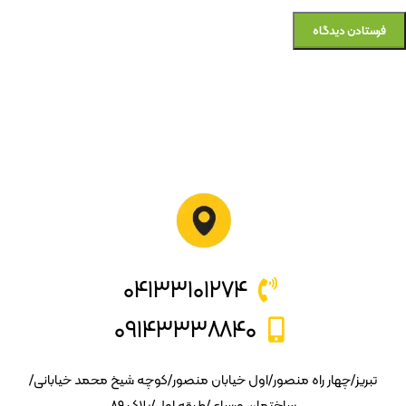
۰۴۱۳۳۱۰۱۲۷۴
۰۹۱۴۳۳۳۸۸۴۰
تبریز/چهار راه منصور/اول خیابان منصور/کوچه شیخ محمد خیابانی/
ساختمان ورسای/طبقه اول/پلاک ۸۹