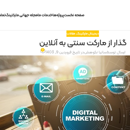
صفحه نخست
پروژه‌ها
خدمات ما
مجله جهانی مارکتینگ
تماس
دیجیتال مارکتینگ
,
مقالات
گذار از مارکت سنتی به آنلاین
0
ارسال توسط
سانیا نکوهش
در تاریخ فروردین 9, 1403