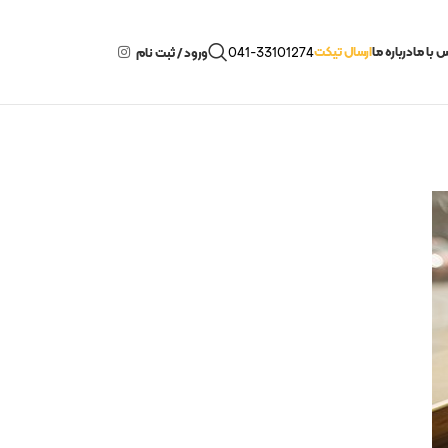
 با ما
درباره ما
ارسال تیکت
041-33101274
ورود / ثبت نام