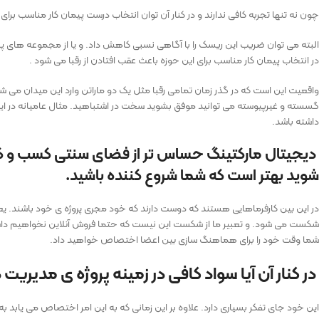
چون نه تنها تجربه کافی ندارند و در کنار آن توان انتخاب درست پیمان کار مناسب برای ا
البته می توان ضریب این ریسک را با آگاهی نسبی کاهش داد. و یا از مجموعه های پیمان
در انتخاب پیمان کار مناسب برای این حوزه باعث عقب افتادن از رقبا می شود .
واقعیت این است که در گذر زمان تمامی رقبا مثل یک دو ماراتن وارد این میدان می شو
گسسته و غیرپیوسته می توانید موفق بشوید سخت در اشتباهید. مثال عامیانه در این
داشته باشد.
دیجیتال مارکتینگ حساس تر از فضای سنتی کسب و کار اس
شوید بهتر است که شما شروع کننده باشید.
در این بین کارفرماهایی هستند که دوست دارند که خود مجری پروژه ی خود باشند. یعنی 
شکست می شود. و تعبیر ما از شکست این نیست که حتما فروش آنلاین نخواهیم داشت
شما وقت خود را برای هماهنگ سازی بین اعضا اختصاص خواهید داد.
در کنار آن آیا سواد کافی در زمینه پروژه ی مدیریت
این خود جای تفکر بسیاری دارد. علاوه بر این زمانی که به این امر اختصاص می یابد