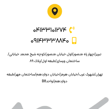
۰۴۱۳۳۱۰۱۲۷۴
۰۹۱۴۳۳۳۸۸۴۰
تبریز/چهار راه منصور/اول خیابان منصور/کوچه شیخ محمد خیابانی/
ساختمان ورسای/طبقه اول/پلاک ۸۹
تهران/شهرک غرب/خیابان هرمز/خیابان دوازدهم/ساختمان مهر/طبقه
دوازدهم/واحدB8