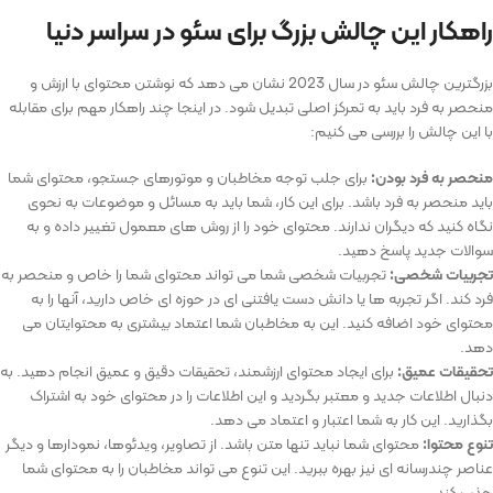
راهکار این چالش بزرگ برای سئو در سراسر دنیا
بزرگترین چالش سئو در سال 2023 نشان می ‌دهد که نوشتن محتوای با ارزش و
منحصر به فرد باید به تمرکز اصلی تبدیل شود. در اینجا چند راهکار مهم برای مقابله
با این چالش را بررسی می کنیم:
منحصر به فرد بودن
:
برای جلب توجه مخاطبان و موتورهای جستجو، محتوای شما
باید منحصر به فرد باشد. برای این کار، شما باید به مسائل و موضوعات به نحوی
نگاه کنید که دیگران ندارند. محتوای خود را از روش ‌های معمول تغییر داده و به
سوالات جدید پاسخ دهید.
تجربیات شخصی
:
تجربیات شخصی شما می ‌تواند محتوای شما را خاص و منحصر به
فرد کند. اگر تجربه ‌ها یا دانش دست ‌یافتنی ‌ای در حوزه ‌ای خاص دارید، آنها را به
محتوای خود اضافه کنید. این به مخاطبان شما اعتماد بیشتری به محتوایتان می
‌دهد.
تحقیقات عمیق
:
برای ایجاد محتوای ارزشمند، تحقیقات دقیق و عمیق انجام دهید. به
دنبال اطلاعات جدید و معتبر بگردید و این اطلاعات را در محتوای خود به اشتراک
بگذارید. این کار به شما اعتبار و اعتماد می ‌دهد.
تنوع محتوا
:
محتوای شما نباید تنها متن باشد. از تصاویر، ویدئوها، نمودارها و دیگر
عناصر چندرسانه ‌ای نیز بهره ببرید. این تنوع می ‌تواند مخاطبان را به محتوای شما
جذب کند.