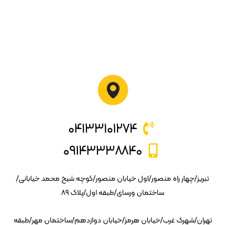
۰۴۱۳۳۱۰۱۲۷۴
۰۹۱۴۳۳۳۸۸۴۰
تبریز/چهار راه منصور/اول خیابان منصور/کوچه شیخ محمد خیابانی/
ساختمان ورسای/طبقه اول/پلاک ۸۹
تهران/شهرک غرب/خیابان هرمز/خیابان دوازدهم/ساختمان مهر/طبقه