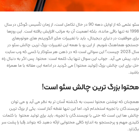
سئو علمی که از اوایل دهه 90 در حال تکامل است، از زمان تأسیس گوگل در سال
1998 نه تنها باقی مانده، بلکه اهمیت آن به مراتب افزایش یافته است. این روزها
برای موفقیت در دنیای دیجیتال، باید با تغییرات مکرر الگوریتم‌ های موتورهای
جستجو هماهنگ شویم. از این رو با همه این تغییرات بزرگ ترین چالش سئو در
سال 2023 چیست؟ این سوالی است که در ذهن هر سئوکار یا کسی که وب سایت
دارد، پیش می آید. جواب این سوال تنها یک کلمه است: محتوا. پس اگر به دنبال راه
حل برای این چالش بزرگ (تولید محتوا ) می گردید در ادامه این مقاله با ما همراه
باشید.
محتوا بزرگ ترین چالش سئو است!
همچنان که نوشتن محتوا نسبت به گذشته آسان ‌تر به نظر می ‌آید و می ‌توان
نویسندگان با تجربه استخدام کرد، اما این تنها نقطه آغاز است. یکی از بزرگ ‌ترین
چالش ‌ها این است که حتی با نویسندگان با تجربه، باید برای تولید محتوا با کلمات
کلیدی مهم و پرجستجو به اندازه کافی محتوایی ارائه دهید که بتواند رقبا را پشت سر
بگذارد.