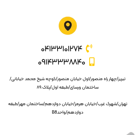
۰۴۱۳۳۱۰۱۲۷۴
۰۹۱۴۳۳۳۸۸۴۰
تبریز/چهار راه منصور/اول خیابان منصور/کوچه شیخ محمد خیابانی/
ساختمان ورسای/طبقه اول/پلاک ۸۹
تهران/شهرک غرب/خیابان هرمز/خیابان دوازدهم/ساختمان مهر/طبقه
دوازدهم/واحدB8