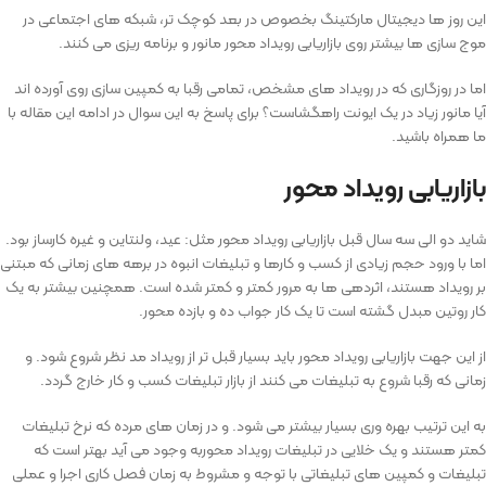
این روز ها دیجیتال مارکتینگ بخصوص در بعد کوچک تر، شبکه های اجتماعی در
موج سازی ها بیشتر روی بازاریابی رویداد محور مانور و برنامه ریزی می کنند.
اما در روزگاری که در رویداد های مشخص، تمامی رقبا به کمپین سازی روی آورده اند
آیا مانور زیاد در یک ایونت راهگشاست؟ برای پاسخ به این سوال در ادامه این مقاله با
ما همراه باشید.
بازاریابی رویداد محور
شاید دو الی سه سال قبل بازاریابی رویداد محور مثل: عید، ولنتاین و غیره کارساز بود.
اما با ورود حجم زیادی از کسب و کارها و تبلیغات انبوه در برهه های زمانی که مبتنی
بر رویداد هستند، اثردهی ها به مرور کمتر و کمتر شده است. همچنین بیشتر به یک
کار روتین مبدل گشته است تا یک کار جواب ده و بازده محور.
از این جهت بازاریابی رویداد محور باید بسیار قبل تر از رویداد مد نظر شروع شود. و
زمانی که رقبا شروع به تبلیغات می کنند از بازار تبلیغات کسب و کار خارج گردد.
به این ترتیب بهره وری بسیار بیشتر می شود. و در زمان های مرده که نرخ تبلیغات
کمتر هستند و یک خلایی در تبلیغات رویداد محوربه وجود می آید بهتر است که
تبلیغات و کمپین های تبلیغاتی با توجه و مشروط به زمان فصل کاری اجرا و عملی