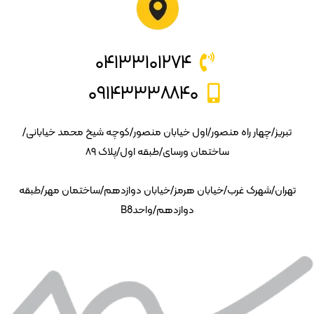
۰۴۱۳۳۱۰۱۲۷۴
۰۹۱۴۳۳۳۸۸۴۰
تبریز/چهار راه منصور/اول خیابان منصور/کوچه شیخ محمد خیابانی/
ساختمان ورسای/طبقه اول/پلاک ۸۹
تهران/شهرک غرب/خیابان هرمز/خیابان دوازدهم/ساختمان مهر/طبقه
دوازدهم/واحدB8