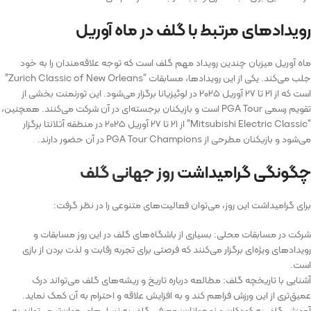
رویدادهای مرتبط با گلف در ماه آوریل
ماه آوریل میزبان چندین رویداد مهم گلف است که توجه علاقه‌مندان را به خود
جلب می‌کند. یکی از این رویدادها، مسابقات “Zurich Classic of New Orleans”
است که از ۲۱ تا ۲۷ آوریل ۲۰۲۵ در لوئیزیانا برگزار می‌شود. این تورنمنت بخشی از
تقویم رسمی PGA Tour است و بازیکنان برجسته‌ای در آن شرکت می‌کنند. همچنین،
“Mitsubishi Electric Classic” از ۲۱ تا ۲۷ آوریل ۲۰۲۵ در منطقه آتلانتا برگزار
می‌شود و بازیکنان مطرحی از PGA Tour Champions در آن حضور دارند.
چگونگی گرامیداشت
روز جهانی گلف
برای گرامیداشت این روز، می‌توان فعالیت‌های متنوعی را در نظر گرفت:
شرکت در مسابقات محلی: بسیاری از باشگاه‌های گلف در این روز مسابقات و
رویدادهای ویژه‌ای برگزار می‌کنند که فرصتی برای تجربه رقابت و لذت بردن از بازی
است.
آشنایی با تاریخچه گلف: مطالعه درباره تاریخ و ریشه‌های گلف می‌تواند درک
عمیق‌تری از این ورزش فراهم کند و به افزایش علاقه و احترام به آن کمک نماید.
آموزش گلف به کودکان و نوجوانان: معرفی گلف به نسل‌های جوان‌تر می‌تواند به