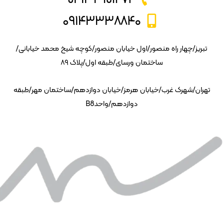
۰۹۱۴۳۳۳۸۸۴۰
تبریز/چهار راه منصور/اول خیابان منصور/کوچه شیخ محمد خیابانی/
ساختمان ورسای/طبقه اول/پلاک ۸۹
تهران/شهرک غرب/خیابان هرمز/خیابان دوازدهم/ساختمان مهر/طبقه
دوازدهم/واحدB8