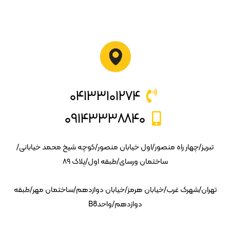
۰۴۱۳۳۱۰۱۲۷۴
۰۹۱۴۳۳۳۸۸۴۰
تبریز/چهار راه منصور/اول خیابان منصور/کوچه شیخ محمد خیابانی/
ساختمان ورسای/طبقه اول/پلاک ۸۹
تهران/شهرک غرب/خیابان هرمز/خیابان دوازدهم/ساختمان مهر/طبقه
دوازدهم/واحدB8