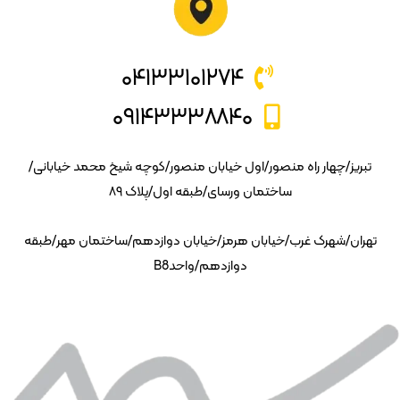
۰۴۱۳۳۱۰۱۲۷۴
۰۹۱۴۳۳۳۸۸۴۰
تبریز/چهار راه منصور/اول خیابان منصور/کوچه شیخ محمد خیابانی/
ساختمان ورسای/طبقه اول/پلاک ۸۹
تهران/شهرک غرب/خیابان هرمز/خیابان دوازدهم/ساختمان مهر/طبقه
دوازدهم/واحدB8