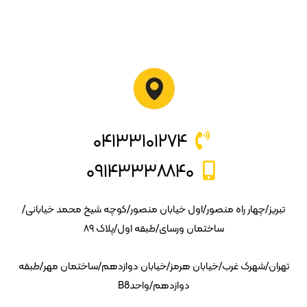
۰۴۱۳۳۱۰۱۲۷۴
۰۹۱۴۳۳۳۸۸۴۰
تبریز/چهار راه منصور/اول خیابان منصور/کوچه شیخ محمد خیابانی/
ساختمان ورسای/طبقه اول/پلاک ۸۹
تهران/شهرک غرب/خیابان هرمز/خیابان دوازدهم/ساختمان مهر/طبقه
دوازدهم/واحدB8