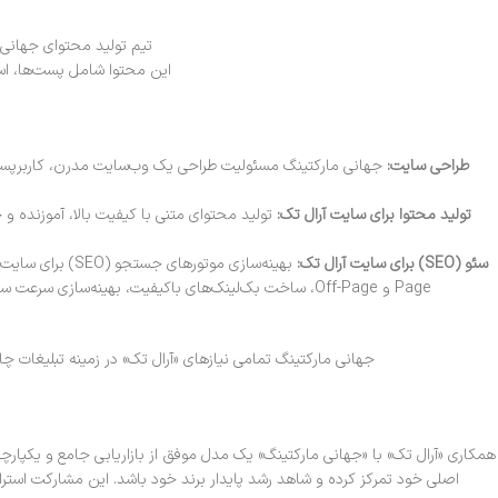
تیم تولید محتوای جهانی 
این محتوا شامل پست‌ها، استوری‌ها، ریلزها و IGTV با رویکردی خلاقانه و مطابق با اصول بازاریابی شبکه‌
طراحی سایت:
تولید محتوا برای سایت آرال تک:
تولید محتوای متنی با کیفیت بالا، آموزنده 
سئو (SEO) برای سایت آرال تک:
Page و Off-Page، ساخت بک‌لینک‌های باکیفیت، بهینه‌سازی سرعت سایت و رفع خطاهای فنی است. هدف، دستیابی به رتبه‌های برتر در نتایج جستجوی گوگل و افزایش ترافیک ارگانیک هدفمند برای «آرال تک» است.
جهانی مارکتینگ تمامی نیازهای «آرال تک» در زمینه تبلیغات چا
همکاری «آرال تک» با «جهانی مارکتینگ» یک مدل موفق از بازاریابی جامع و یکپارچه 
اصلی خود تمرکز کرده و شاهد رشد پایدار برند خود باشد. این مشارکت استرات