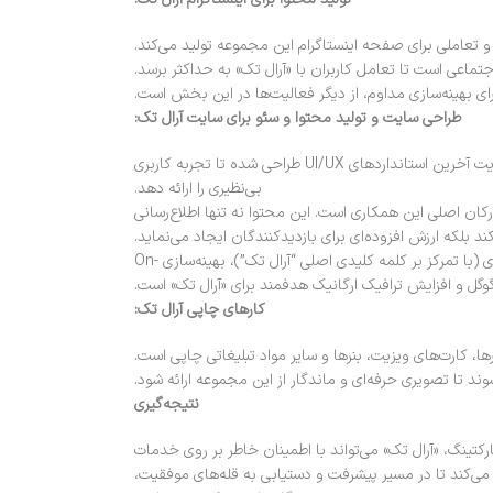
تعاملی برای صفحه اینستاگرام این مجموعه تولید می‌کند.
ی بهینه‌سازی مداوم، از دیگر فعالیت‌ها در این بخش است.
طراحی سایت و تولید محتوا و سئو برای سایت آرال تک:
جهانی مارکتینگ مسئولیت طراحی یک وب‌سایت مدرن، کاربرپسند و واکنش‌گرا (Responsive) را برای «آرال تک» بر عهده دارد. این وب‌سایت با رعایت آخرین استانداردهای UI/UX طراحی شده تا تجربه کاربری
بی‌نظیری را ارائه دهد.
ان اصلی این همکاری است. این محتوا نه تنها اطلاع‌رسانی
ند بلکه ارزش افزوده‌ای برای بازدیدکنندگان ایجاد می‌نماید.
بهینه‌سازی موتورهای جستجو (SEO) برای سایت «آرال تک» به صورت جامع و حرفه‌ای انجام می‌شود. این شامل تحقیق کلمات کلیدی (با تمرکز بر کلمه کلیدی اصلی “آرال تک”)، بهینه‌سازی On-
کارهای چاپی آرال تک:
ا، کارت‌های ویزیت، بنرها و سایر مواد تبلیغاتی چاپی است.
ند تا تصویری حرفه‌ای و ماندگار از این مجموعه ارائه شود.
نتیجه‌گیری
رکتینگ، «آرال تک» می‌تواند با اطمینان خاطر بر روی خدمات
ک می‌کند تا در مسیر پیشرفت و دستیابی به قله‌های موفقیت،