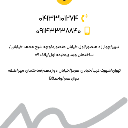
۰۴۱۳۳۱۰۱۲۷۴
۰۹۱۴۳۳۳۸۸۴۰
تبریز/چهار راه منصور/اول خیابان منصور/کوچه شیخ محمد خیابانی/
ساختمان ورسای/طبقه اول/پلاک ۸۹
تهران/شهرک غرب/خیابان هرمز/خیابان دوازدهم/ساختمان مهر/طبقه
دوازدهم/واحدB8