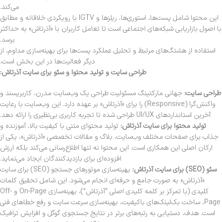
می‌کند.
این محتوا شامل پست‌ها، استوری‌ها، ریلزها و IGTV با رویکردی خلاقانه و مطابق
با اصول بازاریابی شبکه‌های اجتماعی است تا تعامل کاربران با «آذرتاش» به حداکثر
برسد.
استفاده از هشتگ‌های مرتبط و تحلیل عملکرد پست‌ها برای بهینه‌سازی مداوم، از
دیگر فعالیت‌ها در این بخش است.
طراحی سایت و تولید محتوا و سئو برای سایت آذرتاش:
طراحی سایت:
جهانی مارکتینگ مسئولیت طراحی یک وب‌سایت مدرن، کاربرپسند و
واکنش‌گرا (Responsive) را برای «آذرتاش» بر عهده دارد. این وب‌سایت با رعایت
آخرین استانداردهای UI/UX طراحی شده تا تجربه کاربری بی‌نظیری را ارائه دهد.
تولید محتوا برای سایت آذرتاش:
تولید محتوای متنی با کیفیت بالا، آموزنده و
جذاب برای صفحات مختلف وب‌سایت، بلاگ و مقالات تخصصی «آذرتاش»، یکی از
ارکان اصلی این همکاری است. این محتوا نه تنها اطلاع‌رسانی می‌کند بلکه ارزش
افزوده‌ای برای بازدیدکنندگان ایجاد می‌نماید.
سئو (SEO) برای سایت آذرتاش:
بهینه‌سازی موتورهای جستجو (SEO) برای سایت
«آذرتاش» به صورت جامع و حرفه‌ای انجام می‌شود. این شامل تحقیق کلمات
کلیدی (با تمرکز بر کلمه کلیدی اصلی “آذرتاش”)، بهینه‌سازی On-Page و Off-
Page، ساخت بک‌لینک‌های باکیفیت، بهینه‌سازی سرعت سایت و رفع خطاهای فنی
است. هدف، دستیابی به رتبه‌های برتر در نتایج جستجوی گوگل و افزایش ترافیک