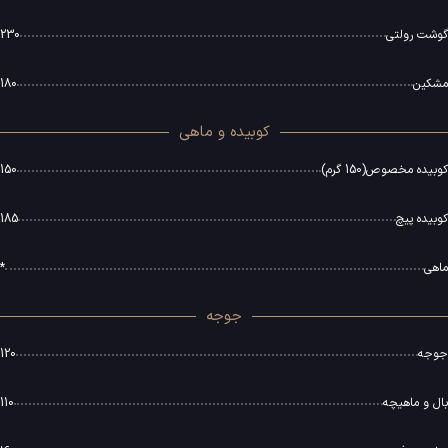
گوشت رولتی
230
مشکین
180
کوبیده و ماهی
کوبیده مخصوص(150 گرم)
150
کوبیده پیچ
185
ماهی
*
جوجه
جوجه
120
بال و ماهیچه
110