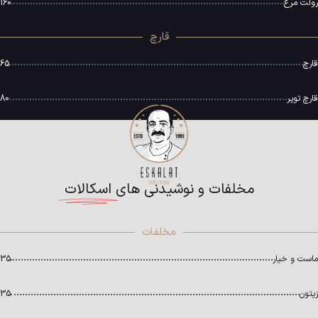
رولت مرغ
160
قارچ
قارچ
65
قارچ توپر
80
مخلفات و نوشیدنی های
اسکالات
مخلفات
ماست و خیار
35
زیتون
35