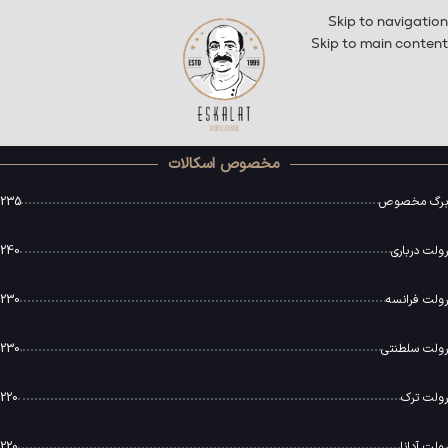
Skip to navigation
Skip to main content
مخصوص اسکالات
برگ مخصوص
235
رولت درباری
240
رولت فرانسه
230
رولت سلطنتی
230
رولت ترک
220
رولت آدانا
220