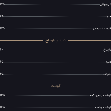
دل رولتی
175
قلوه
65
قلوه مخصوص
175
دنبه و بارساخ
بارساخ
60
دنبه
65
خوئک
65
گوشت
گوشت بدون دنبه
135
گوشت چنجه
145